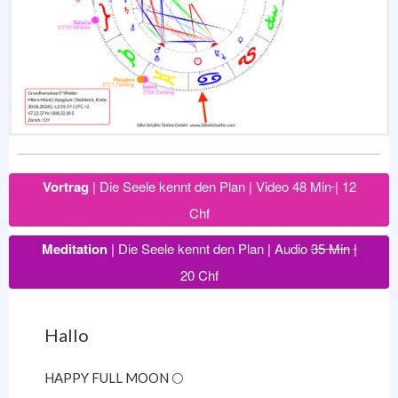
Vortrag
| Die Seele kennt den Plan | Video 48 Min
| 12
Chf
Meditation
| Die Seele kennt den Plan | Audio
35 Min
|
20 Chf
Hallo
HAPPY FULL MOON 🌕