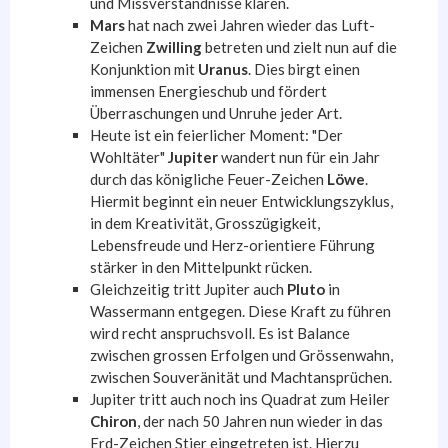
und Missverständnisse klären.
Mars
hat nach zwei Jahren wieder das Luft-
Zeichen
Zwilling
betreten und zielt nun auf die
Konjunktion mit
Uranus
. Dies birgt einen
immensen Energieschub und fördert
Überraschungen und Unruhe jeder Art.
Heute ist ein feierlicher Moment: "Der
Wohltäter"
Jupiter
wandert nun für ein Jahr
durch das königliche Feuer-Zeichen
Löwe
.
Hiermit beginnt ein neuer Entwicklungszyklus,
in dem Kreativität, Grosszügigkeit,
Lebensfreude und Herz-orientiere Führung
stärker in den Mittelpunkt rücken.
Gleichzeitig tritt Jupiter auch
Pluto
in
Wassermann entgegen. Diese Kraft zu führen
wird recht anspruchsvoll. Es ist Balance
zwischen grossen Erfolgen und Grössenwahn,
zwischen Souveränität und Machtansprüchen.
Jupiter tritt auch noch ins Quadrat zum Heiler
Chiron
, der nach 50 Jahren nun wieder in das
Erd-Zeichen Stier eingetreten ist. Hierzu